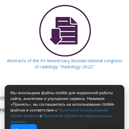
Abstracts of the XV Anniversary Russian national congress
of radiology "Radiology-2022"
Мы используем файлы cookie для корректной работы
сайта, аналитики и улучшения сервиса. Нажимая
CONGRESS
EXHIBITION
ARCHIVE
NEWS
VENUE
«Принять», вы соглашаетесь на использование cookie-
файлов в соответствии с
Политикой использования
REGISTRATION
CONTACTS
cookie-файлов
и
Политикой обработки персональных
данных
.
+7 (495) 721-88-66